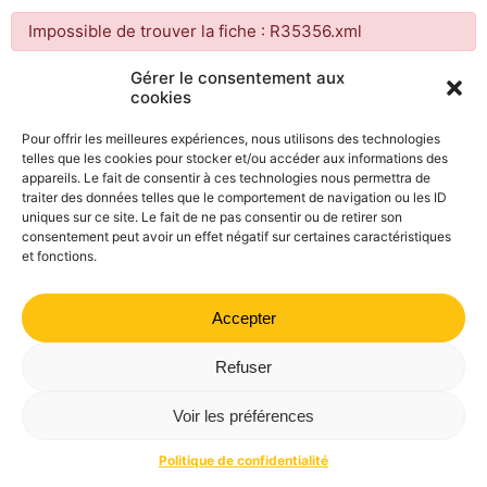
Impossible de trouver la fiche : R35356.xml
Gérer le consentement aux
cookies
Mairie de Valdrôme | 14 rue Haute, 26310 Valdrôme | 04 75
21 40 70
Pour offrir les meilleures expériences, nous utilisons des technologies
telles que les cookies pour stocker et/ou accéder aux informations des
Politique de confidentialité
Mentions légales
Plan du site
appareils. Le fait de consentir à ces technologies nous permettra de
traiter des données telles que le comportement de navigation ou les ID
uniques sur ce site. Le fait de ne pas consentir ou de retirer son
consentement peut avoir un effet négatif sur certaines caractéristiques
et fonctions.
Accepter
Refuser
Voir les préférences
Politique de confidentialité