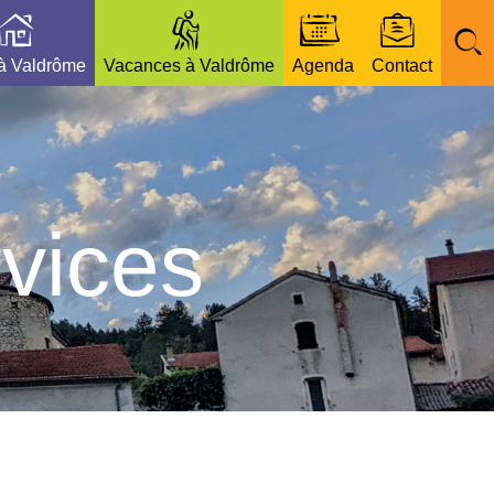
 à Valdrôme
Vacances à Valdrôme
Agenda
Contact
vices