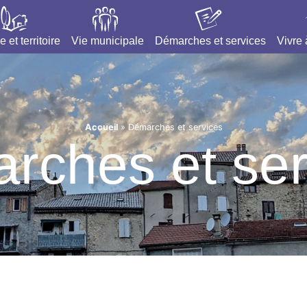
e et territoire
Vie municipale
Démarches et services
Vivre
Accueil
»
Démarches et services
rches et ser