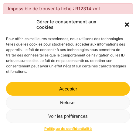
Impossible de trouver la fiche : R12314.xml
Gérer le consentement aux
cookies
Mairie de Valdrôme | 14 rue Haute, 26310 Valdrôme | 04 75
21 40 70
Pour offrir les meilleures expériences, nous utilisons des technologies
telles que les cookies pour stocker et/ou accéder aux informations des
Politique de confidentialité
Mentions légales
Plan du site
appareils. Le fait de consentir à ces technologies nous permettra de
traiter des données telles que le comportement de navigation ou les ID
uniques sur ce site. Le fait de ne pas consentir ou de retirer son
consentement peut avoir un effet négatif sur certaines caractéristiques
et fonctions.
Accepter
Refuser
Voir les préférences
Politique de confidentialité