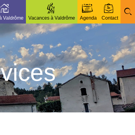
 à Valdrôme
Vacances à Valdrôme
Agenda
Contact
vices