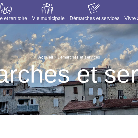
e et territoire
Vie municipale
Démarches et services
Vivre
Accueil
»
Démarches et services
rches et ser