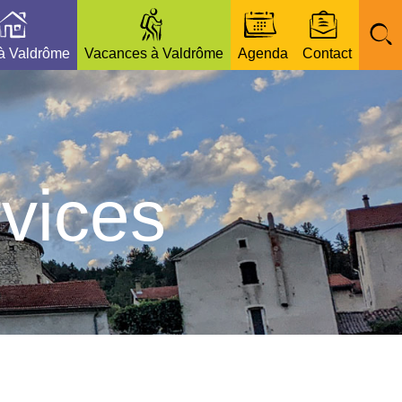
 à Valdrôme
Vacances à Valdrôme
Agenda
Contact
vices