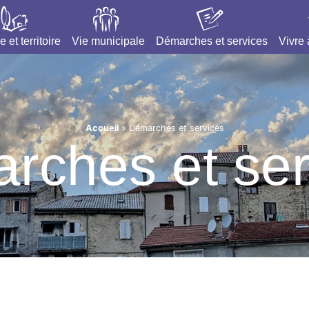
e et territoire
Vie municipale
Démarches et services
Vivre
Accueil
»
Démarches et services
rches et ser