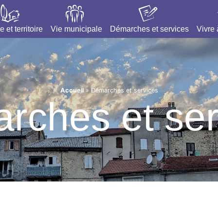
e et territoire
Vie municipale
Démarches et services
Vivre
Accueil
»
Démarches et services
rches et ser