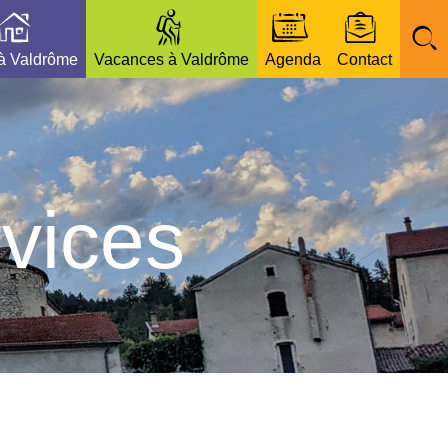
 à Valdrôme
Vacances à Valdrôme
Agenda
Contact
vices