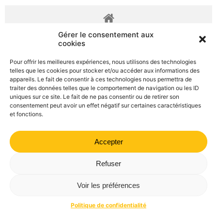
Gérer le consentement aux
cookies
Pour offrir les meilleures expériences, nous utilisons des technologies
telles que les cookies pour stocker et/ou accéder aux informations des
appareils. Le fait de consentir à ces technologies nous permettra de
traiter des données telles que le comportement de navigation ou les ID
uniques sur ce site. Le fait de ne pas consentir ou de retirer son
consentement peut avoir un effet négatif sur certaines caractéristiques
et fonctions.
©
Direction de l'information légale et administrative
Accepter
comarquage developpé par
kienso.fr
Refuser
Mairie de Valdrôme | 14 rue Haute, 26310 Valdrôme | 04 75
21 40 70
Voir les préférences
Politique de confidentialité
Mentions légales
Plan du site
Politique de confidentialité